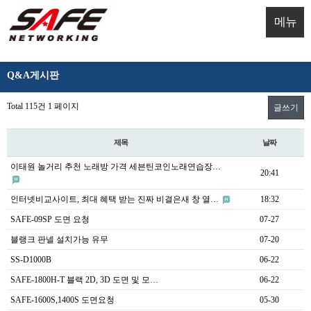
메뉴
Q&A게시판
Total 115건
1 페이지
글쓰기
제목
날짜
이태원 놀거리 추천 노래방 가격 세븐틴코인노래연습장…
20:41
인터넷비교사이트, 최대 혜택 받는 진짜 비결은새 창 열…
18:32
SAFE-09SP 도면 요청
07-27
블랭크 판넬 설치가능 유무
07-20
SS-D1000B
06-22
SAFE-1800H-T 블랙 2D, 3D 도면 및 모…
06-22
SAFE-1600S,1400S 도면요청
05-30