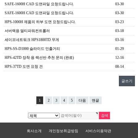
SAFE-1600H CAD 도면파일 요청드립니다.
03-30
SAFE-1600H CAD 도면파일 요청드립니다.
03-30
HPS-1000H 제품의 하부 도면 요청드립니다.
03-23
서버랙용 멀티파워컨트롤러
03-18
세이프네트워크 HPS1800TD 무게
03-16
HPS-SS-D1000 슬라이드 인출거리
01-29
HPS-42TD 장착 용 랙선반 추천 문의 (완료)
12-16
HPS-37TD 도면 요청 건
08-14
글쓰기
1
2
3
4
5
다음
맨끝
회사소개
개인정보취급방침
서비스이용약관